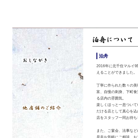
泊舟
2016年に北千住マルイ
えることができました。
丁寧に作られた数々の美
富、自慢の刺身、下町食
る店内の雰囲気。
楽しくほっと一息ついて
だける店として真心を込
店をスタッフ一同お待ち
また、ご宴会、法事など
是非お気軽にご相談、お